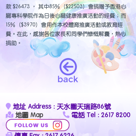
款 $26473 ， 其中85%（$22503）會捐贈予香港心
臟專科學院作為日後心臟健康推廣活動的經費；而
15%（$3970）會用作本校體育推廣活動或教育經
費。在此，感謝各位家長和同學們慷慨解囊，熱心
捐助。
地址 Address : 天水圍天瑞路86號
地圖 Map
電話 Tel : 2617 8200
傳真 Fax : 2617 6226