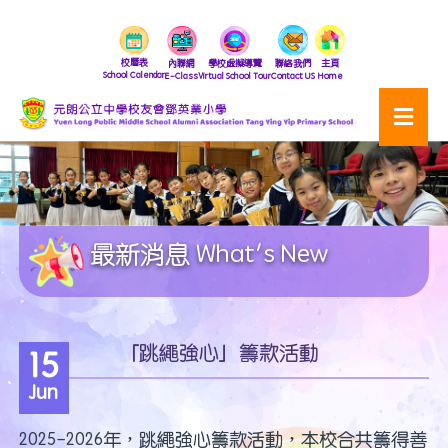
校曆表
內聯網
學校虛擬導覽
聯絡我們
主頁
School Calendar
E-Class
Virtual School Tour
Contact US
Home
最新消息 What's New
「跳繩強心」籌款活動
15
Jun
2025-2026年，跳繩強心籌款活動，本校合共籌得善