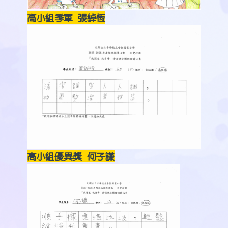
高小組季軍 張綽恆
高小組優異獎 何子謙