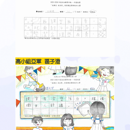
高小組亞軍 區子澄