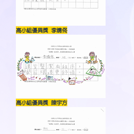
高小組優異獎 李婧佟
高小組優異獎 陳宇方