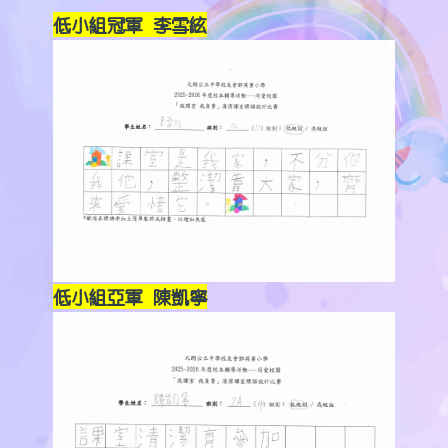
低小組冠軍 李雪絃
低小組亞軍 陳凱寧