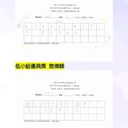
低小組優異獎 袁偉峰