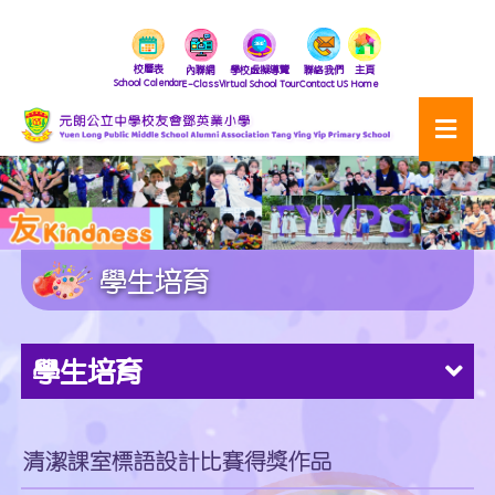
校曆表
內聯網
學校虛擬導覽
聯絡我們
主頁
School Calendar
E-Class
Virtual School Tour
Contact US
Home
學生培育
學生培育
清潔課室標語設計比賽得獎作品