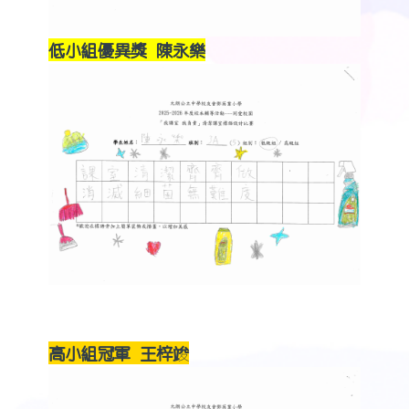
低小組優異獎 陳永樂
高小組冠軍 王梓竣