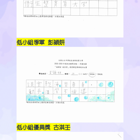
低小組季軍 彭穎妍
低小組優異獎 古淇壬