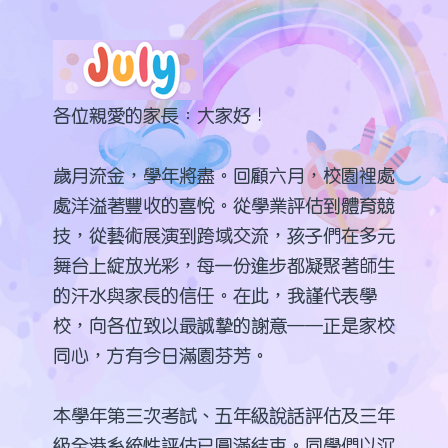
各位親愛的家長：大家好！
歲月流金，學年將盡。回顧六月，校園裡處
處洋溢著豐收的喜悅。從學業評估到體育競
技，從藝術展演到跨域交流，孩子們在多元
舞台上綻放光彩，每一份進步都凝聚著師生
的汗水與家長的信任。在此，我謹代表學
校，向各位致以最誠摯的謝意——正是家校
同心，方有今日滿園芬芳。
本學年第三次考試、五年級說話評估及三年
級全港系統性評估已圓滿結束。同學們以沉