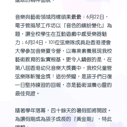
音樂與藝術領域同樣碩果纍纍：6月22日，
電子管風琴工作坊以「音色的繽紛變化」為
題，讓全校學生在互動遊戲中感受樂器魅
力；6月24日，101位弦樂隊成員赴香港浸會
大學參加音樂夏令營，以專業素養展現我校
藝術教育的紮實根基。更令人驕傲的是，在
第八屆香港幼兒音樂大獎賽中，我校兒童管
弦樂隊斬獲金獎！這份榮耀，是孩子們日復
一日堅持練習的回報，亦是藝術滋養心靈的
最佳見證。
隨著學年落幕，四十餘天的暑假即將開啟。
為讓假期成為孩子成長的「黃金期」，特此