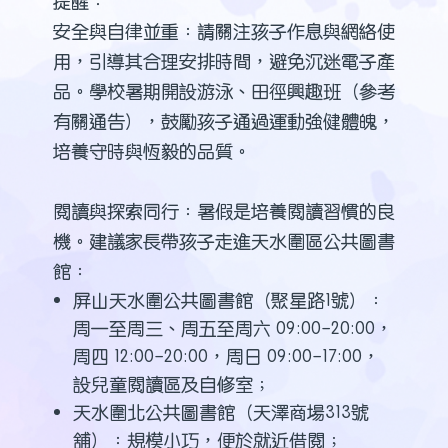
提醒：
安全與自律並重：請關注孩子作息與網絡使
用，引導其合理安排時間，避免沉迷電子產
品。學校暑期開設游泳、田徑興趣班（參考
有關通告），鼓勵孩子通過運動強健體魄，
培養守時與恆毅的品質。
閱讀與探索同行：暑假是培養閱讀習慣的良
機。建議家長帶孩子走進天水圍區公共圖書
館：
屏山天水圍公共圖書館（聚星路1號）：
周一至周三、周五至周六 09:00-20:00，
周四 12:00-20:00，周日 09:00-17:00，
設兒童閱讀區及自修室；
天水圍北公共圖書館（天澤商場313號
舖）：規模小巧，便於就近借閱；