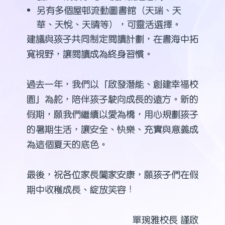
另有多個屋邨流動圖書館（天瑞、天
華、天悅、天晴等），可靈活選擇。
建議與孩子共同制定閱讀計劃，在書海中拓
寬視野，讓閱讀成為終身習慣。
過去一年，我們以「啟發潛能、創建幸福校
園」為舵，陪伴孩子駛向成長的遠方。新的
假期，願我們繼續以愛為橋，用心規劃孩子
的暑期生活，讓安全、快樂、充實與意義成
為這個夏天的底色。
最後，祝各位家長闔家安康，願孩子們在假
期中收穫成長、綻放笑容！
單琬雅校長 謹啟