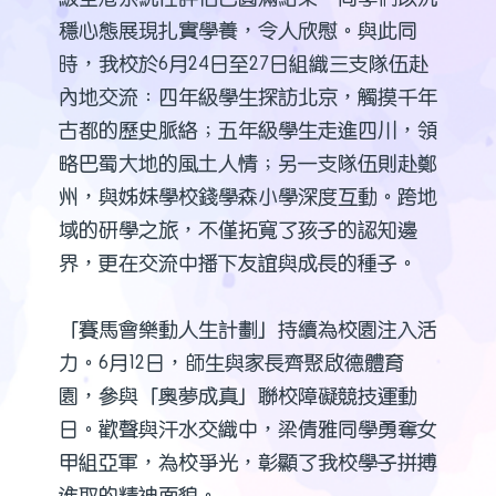
穩心態展現扎實學養，令人欣慰。與此同
時，我校於6月24日至27日組織三支隊伍赴
內地交流：四年級學生探訪北京，觸摸千年
古都的歷史脈絡；五年級學生走進四川，領
略巴蜀大地的風土人情；另一支隊伍則赴鄭
州，與姊妹學校錢學森小學深度互動。跨地
域的研學之旅，不僅拓寬了孩子的認知邊
界，更在交流中播下友誼與成長的種子。
「賽馬會樂動人生計劃」持續為校園注入活
力。6月12日，師生與家長齊聚啟德體育
園，參與「奧夢成真」聯校障礙競技運動
日。歡聲與汗水交織中，梁倩雅同學勇奪女
甲組亞軍，為校爭光，彰顯了我校學子拼搏
進取的精神面貌。