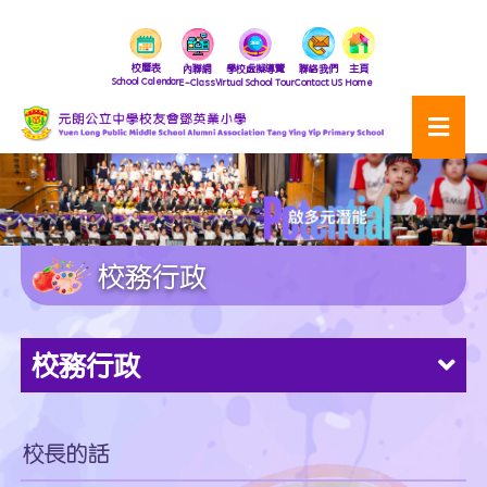
校曆表
內聯網
學校虛擬導覽
聯絡我們
主頁
School Calendar
E-Class
Virtual School Tour
Contact US
Home
校務行政
校務行政
校長的話