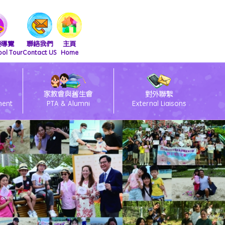
擬導覽
聯絡我們
主頁
ool Tour
Contact US
Home
家教會與舊生會
對外聯繫
ment
PTA & Alumni
External Liaisons
清潔課室標語設計比賽得獎作品
友伴同行朋輩支援計劃
2026會員大會暨燒烤活動
2025舊生會籃球邀請賽
2025第九屆幹事會選舉
閃亮童聲 Shini