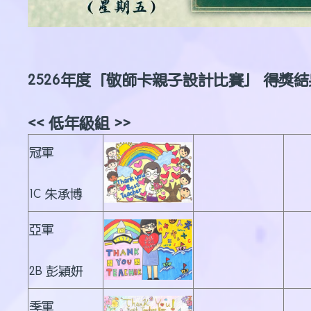
2526年度「敬師卡親子設計比賽」 得獎
<< 低年級組 >>
冠軍
1C 朱承博
亞軍
2B 彭穎妍
季軍