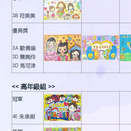
3B 符美美
優異獎
3A 歐倩瑜
3D 關婉伶
3D 馬可津
<< 高年級組 >>
冠軍
4E 朱承尉