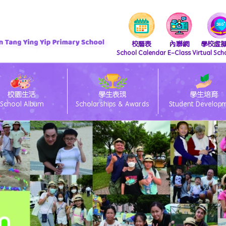
校曆表
內聯網
學校虛
School Calendar
E-Class
Virtual Sch
校園生活
學生表現
學生培育
School Album
Scholarships & Awards
Student Develop
『 支付寶繳費 及 轉數快繳費』直接繳費方法
iscretionary Places Application Process and Document Submission Guidelines
/27 小一統一派位註冊須知
lass電子通告系統簽閱方法
ams 安裝及上載功課教學
26/27 小一備取生申請須知
eClass Parent App 安裝篇
「親子閱讀」暨「親子賀年揮春書法班」
26/27 小一入學時間表
26/27 種籽生獎勵計劃
中國語文教育 Chinese Language Education
英國語文教育 English Language Education
數學教育 Mathematics Education
科技教育 Technology Education
個人、社會及人文教育 Personal, Social & Humanities Education
藝術教育 Arts Education
科學教育 Science Education
體育 Physical Education
「中華文化-好書推介」
圖書館管理員推介圖書
視覺藝術教育 Visual Art Education
資訊及通訊科技科(ICT)
視覺藝術科學生作品展