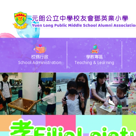
校務行政
學教專區
School Administration
Teaching & Learning
eClass電子通告
26/27 Primary 1 D
26
eC
Te