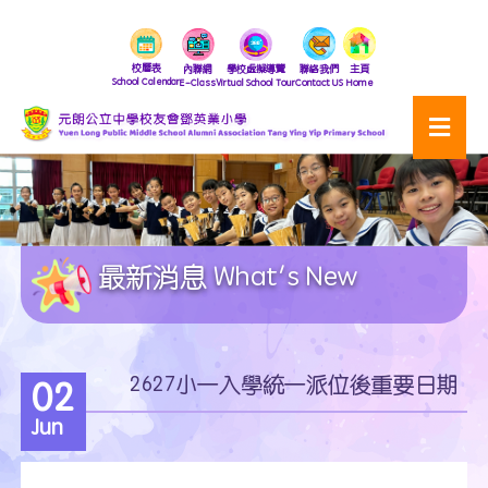
校曆表
內聯網
學校虛擬導覽
聯絡我們
主頁
School Calendar
E-Class
Virtual School Tour
Contact US
Home
最新消息 What's New
2627小一入學統一派位後重要日期
02
Jun