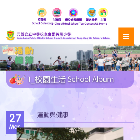
校曆表
內聯網
學校虛擬導覽
聯絡我們
主頁
School Calendar
E-Class
Virtual School Tour
Contact US
Home
1_校園生活 School Album
運動與健康
27
Mar