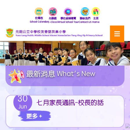
校曆表
內聯網
學校虛擬導覽
聯絡我們
主頁
School Calendar
E-Class
Virtual School Tour
Contact US
Home
最新消息 What's New
30
七月家長通訊-校長的話
Jun
更多 +