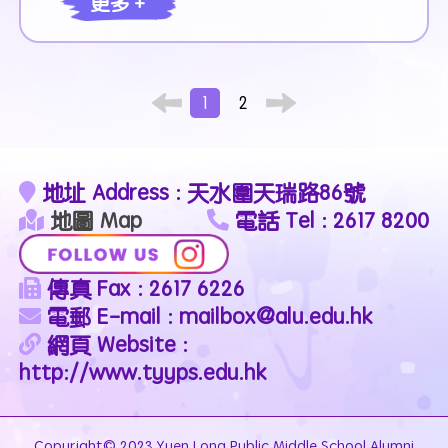
更多 +
1
2
地址 Address : 天水圍天瑞路86號
地圖 Map
電話 Tel : 2617 8200
傳真 Fax : 2617 6226
電郵 E-mail : mailbox@alu.edu.hk
網頁 Website :
http://www.tyyps.edu.hk
Copyright© 2023 Yuen Long Public Middle School Alumni