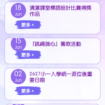
18
清潔課室標語設計比賽得獎
作品
Jun
更多 +
15
「跳繩強心」籌款活動
Jun
更多 +
02
2627小一入學統一派位後重
要日期
Jun
更多 +