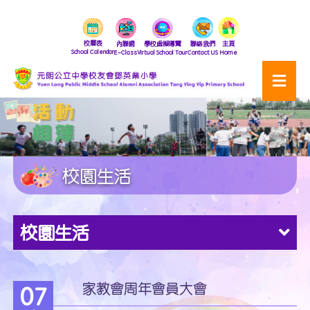
校曆表
內聯網
學校虛擬導覽
聯絡我們
主頁
School Calendar
E-Class
Virtual School Tour
Contact US
Home
校園生活
校園生活
家教會周年會員大會
07