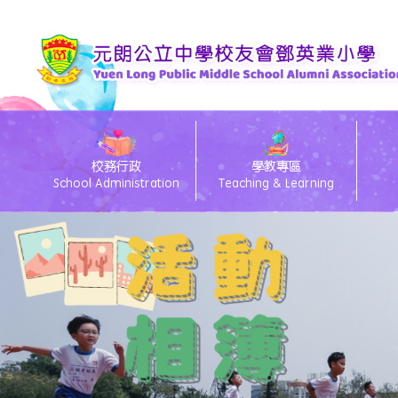
校務行政
學教專區
School Administration
Teaching & Learning
eClass電子通告
26/27 Primary 1 D
26
eC
Te