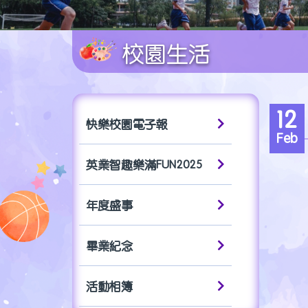
校園生活
12
快樂校園電子報
Feb
英業智趣樂滿FUN2025
年度盛事
畢業紀念
活動相簿