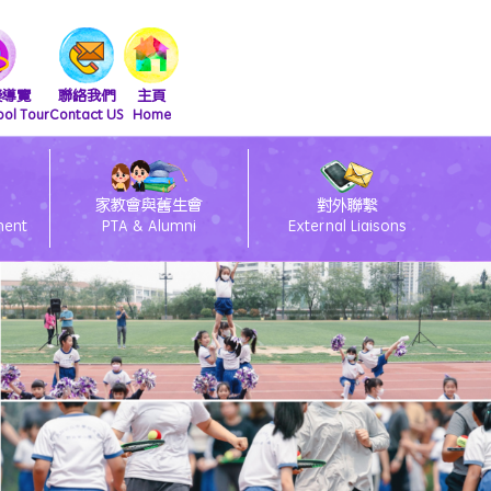
擬導覽
聯絡我們
主頁
ool Tour
Contact US
Home
家教會與舊生會
對外聯繫
ment
PTA & Alumni
External Liaisons
清潔課室標語設計比賽得獎作品
友伴同行朋輩支援計劃
2026會員大會暨燒烤活動
2025舊生會籃球邀請賽
2025第九屆幹事會選舉
閃亮童聲 Shini