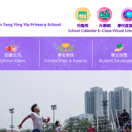
校曆表
內聯網
學校虛
School Calendar
E-Class
Virtual Sch
校園生活
學生表現
學生培育
School Album
Scholarships & Awards
Student Develop
『 支付寶繳費 及 轉數快繳費』直接繳費方法
iscretionary Places Application Process and Document Submission Guidelines
/27 小一統一派位註冊須知
lass電子通告系統簽閱方法
ams 安裝及上載功課教學
26/27 小一備取生申請須知
eClass Parent App 安裝篇
「親子閱讀」暨「親子賀年揮春書法班」
26/27 小一入學時間表
26/27 種籽生獎勵計劃
中國語文教育 Chinese Language Education
英國語文教育 English Language Education
數學教育 Mathematics Education
科技教育 Technology Education
個人、社會及人文教育 Personal, Social & Humanities Education
藝術教育 Arts Education
科學教育 Science Education
體育 Physical Education
「中華文化-好書推介」
圖書館管理員推介圖書
視覺藝術教育 Visual Art Education
資訊及通訊科技科(ICT)
視覺藝術科學生作品展