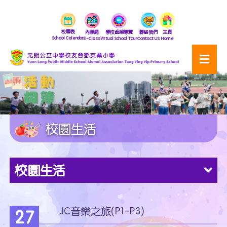
校曆表
內聯網
學校虛擬導覽
聯絡我們
主頁
School Calendar
E-Class
Virtual School Tour
Contact US
Home
校園生活
校園生活
JC音樂之旅(P1-P3)
27