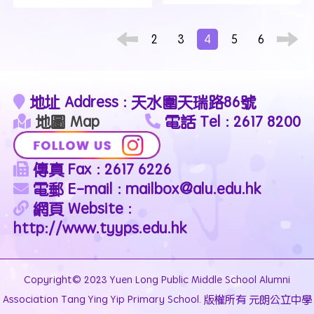
2
3
4
5
6
地址 Address : 天水圍天瑞路86號
地圖 Map
電話 Tel : 2617 8200
傳真 Fax : 2617 6226
電郵 E-mail : mailbox@alu.edu.hk
網頁 Website :
http://www.tyyps.edu.hk
Copyright© 2023 Yuen Long Public Middle School Alumni
Association Tang Ying Yip Primary School. 版權所有 元朗公立中學